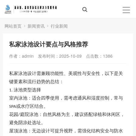
首页
泳池建设
网站首页
新闻资讯
行业新闻
温泉建设
私家泳池设计要点与风格推荐
经典案例
作者：admin
发布时间：2025-10-09
点击数：
1386
泳池设备
私家泳池设计需兼顾功能性、美观性与安全性，以下是关
键要素和流行趋势的总结：
体验中心
泳池类型选择
1. ‌
室内泳池
：适合四季使用，需考虑通风和湿度控制，常与
新闻资讯
或水疗区结合
。
SPA
合作品牌
花园
庭院泳池
：自然风格为主，建议搭配绿植和休闲区，
/
避免阴凉处选址
。
关于上水
屋顶泳池
：无边设计可提升视野，需强化结构安全与防水