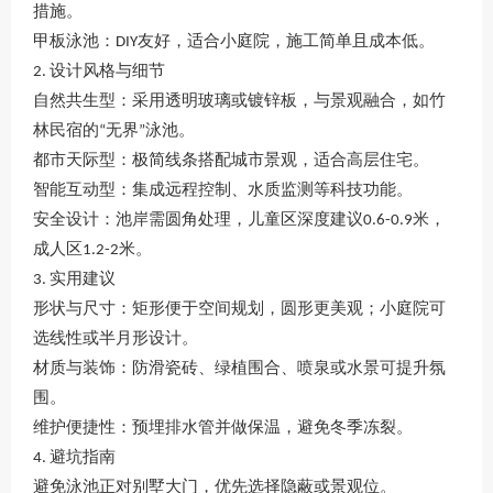
措施
。
甲板泳池
：
友好，适合小庭院，施工简单且成本低
。
DIY
设计风格与细节
2. ‌
自然共生型
：采用透明玻璃或镀锌板，与景观融合，如竹
林民宿的
无界
泳池
。
“
”
都市天际型
：极简线条搭配城市景观，适合高层住宅
。
智能互动型
：集成远程控制、水质监测等科技功能
。
安全设计
：池岸需圆角处理，儿童区深度建议
米，
0.6-0.9
成人区
米。
1.2-2
实用建议
3. ‌
形状与尺寸
：矩形便于空间规划，圆形更美观；小庭院可
选线性或半月形设计
。
材质与装饰
：防滑瓷砖、绿植围合、喷泉或水景可提升氛
围
。
维护便捷性
：预埋排水管并做保温，避免冬季冻裂
。
避坑指南
4. ‌
避免泳池正对别墅大门，优先选择隐蔽或景观位
。